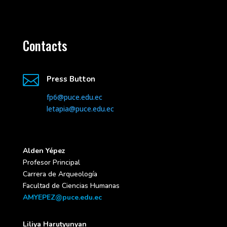
Contacts

Press Button
fp6@puce.edu.ec
letapia@puce.edu.ec
Alden Yépez
Profesor Principal
Carrera de Arqueología
Facultad de Ciencias Humanas
AMYEPEZ@puce.edu.ec
Liliya
Harutyunyan